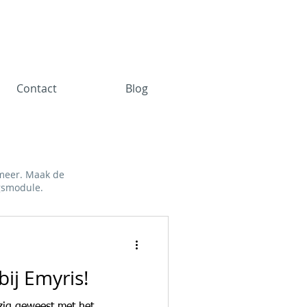
Contact
Blog
 meer. Maak de
ngsmodule.
n
bij Emyris!