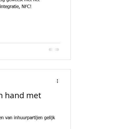
zig geweest met het
ntegratie, NFC!
n
en hand met
n van inhuurpartijen gelijk