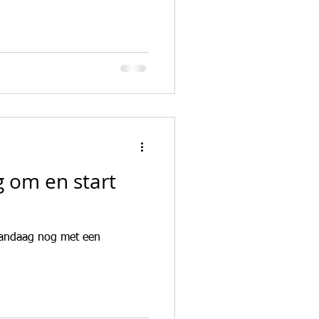
n
g om en start
vandaag nog met een