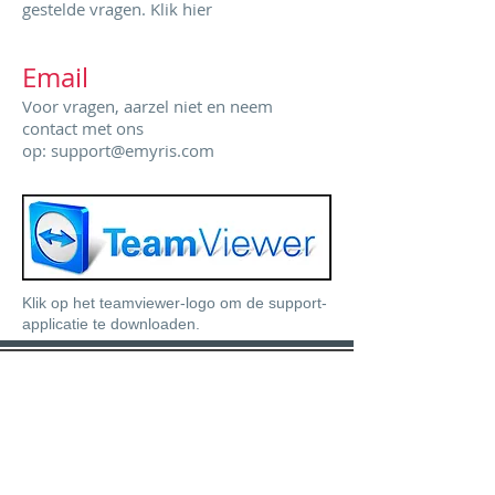
gestelde vragen.
Klik hier
Email
Voor vragen, aarzel niet en neem
contact met ons
op:
support@emyris.com
Klik op het teamviewer-logo om de support-
applicatie te downloaden.
Contact
De Viske ICT BV
Havenstraat 128
7005 AG Doetinchem
Tel:
0314 - 760 710
KVK:
60576537