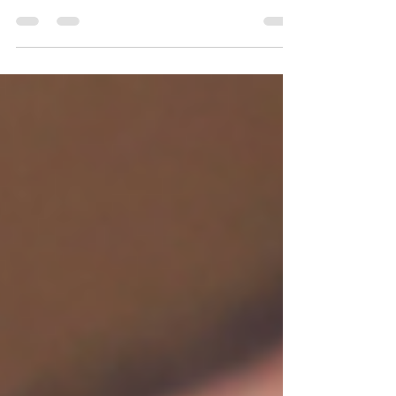
Voor Emyris zijn we weer bezig geweest met het
ontwikkelen van een nieuwe integratie, NFC!