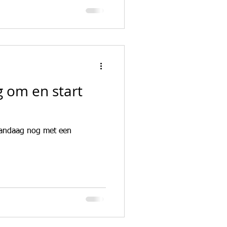
n
g om en start
vandaag nog met een