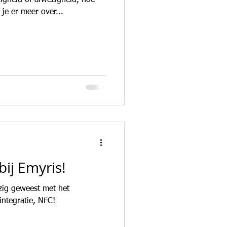
igheid of afwezigheid, hoe
 je er meer over...
n
bij Emyris!
zig geweest met het
ntegratie, NFC!