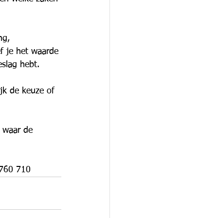
ng, 
f je het waarde 
slag hebt. 
ijk de keuze of 
s waar de 
-760 710