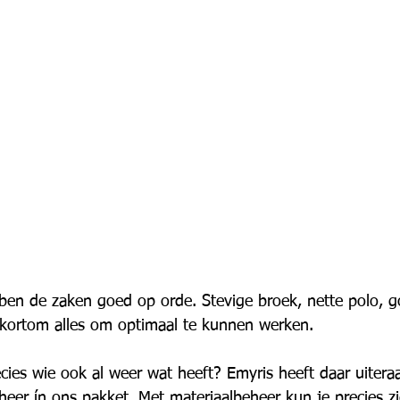
ben de zaken goed op orde. Stevige broek, nette polo, g
 kortom alles om optimaal te kunnen werken.
cies wie ook al weer wat heeft? Emyris heeft daar uitera
heer ín ons pakket. Met materiaalbeheer kun je precies z