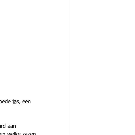
oede jas, een 
ard aan 
ien welke zaken 