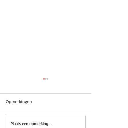
Opmerkingen
Waarom
Tips voor het 
Plaats een opmerking...